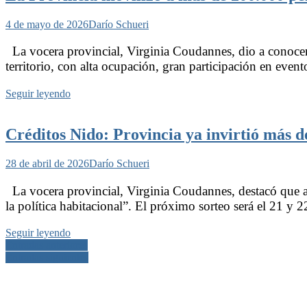
4 de mayo de 2026
Darío Schueri
La vocera provincial, Virginia Coudannes, dio a conocer e
territorio, con alta ocupación, gran participación en even
Seguir leyendo
Créditos Nido: Provincia ya invirtió más d
28 de abril de 2026
Darío Schueri
La vocera provincial, Virginia Coudannes, destacó que a d
la política habitacional”. El próximo sorteo será el 21 
Seguir leyendo
Navegación
Entradas anteriores
Entradas siguientes
de
entradas