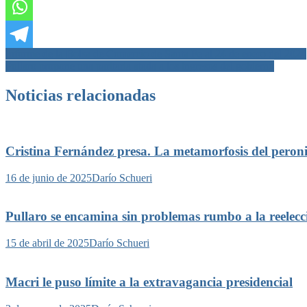
Navegación
Informe de la Bolsa de Comercio de Santa Fe al 24 de enero del 2024
Pullaro propone una paritaria atada a los ingresos del gobierno
de
entradas
Noticias relacionadas
Cristina Fernández presa. La metamorfosis del peron
16 de junio de 2025
Darío Schueri
Pullaro se encamina sin problemas rumbo a la reelecc
15 de abril de 2025
Darío Schueri
Macri le puso límite a la extravagancia presidencial