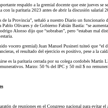
ante respaldo a la gremial docente que este jueves se sen
 con la paritaria 2023 antes de abrir la discusión salarial 
de la Provincia”, señaló a nuestro Diario un funcionario de
 Pablo Olivares y de Gobierno Fabián Bastía: “se aumentar
odrigo Alonso dijo que “sobraban”, pero “estaban mal dis
staria.
do vocero gremial) Juan Manuel Pusineri tuiteó que “el déf
ieras, el resultado del ejercicio es positivo, pese a la caí
irse es la paritaria cerrada por su colega cordobés Martín
emunerativos. Marzo: 50 % del IPC y 50 mil $ no remunera
es
aratón de reuniones en el Congreso nacional para evitar e