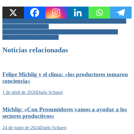
Navegación
Redondo: «“Todos esperan la apertura del cepo como camino a la
reactivación económica”
de
Del Frade: «Las bandas narcos de Rosario mandaron a atacar
entradas
cobardemente a la población»
Noticias relacionadas
Felipe Michlig y el clima: «los productores tomaron
conciencia»
1 de abril de 2026
Darío Schueri
Michlig: «Con Prosumidores vamos a ayudar a los
sectores productivos»
24 de junio de 2024
Darío Schueri