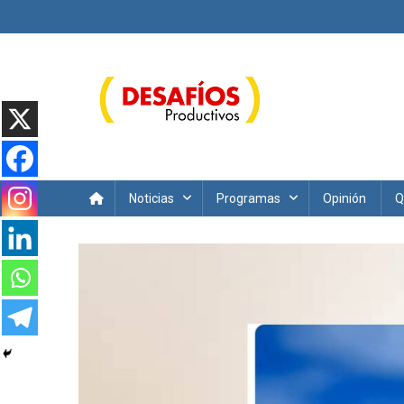
Saltar
al
contenido
Desafíos Productivos
Noticias
Programas
Opinión
Q