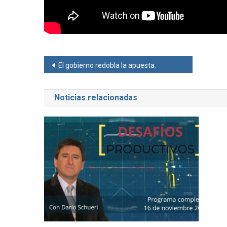
Navegación
El gobierno redobla la apuesta.
de
Noticias relacionadas
entradas