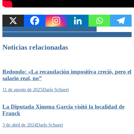
Navegación
El CODE a punto de terminar sus remodelaciones
Informe de la Bolsa de Comercio de Santa Fe al 30 de abril del 2024
de
entradas
Noticias relacionadas
Redondo: «La recaudación impositiva creció, pero el
salario real, no”
11 de agosto de 2025
Darío Schueri
La Diputada Ximena García visitó la localidad de
Franck
3 de abril de 2024
Darío Schueri