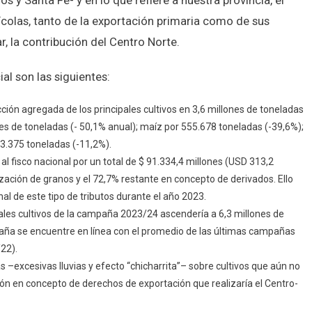
 y Santa Fe- y en lo que refiere a nuestra provincia, el
ícolas, tanto de la exportación primaria como de sus
, la contribución del Centro Norte.
al son las siguientes:
ión agregada de los principales cultivos en 3,6 millones de toneladas
nes de toneladas (- 50,1% anual); maíz por 555.678 toneladas (-39,6%);
83.375 toneladas (-11,2%).
 fisco nacional por un total de $ 91.334,4 millones (USD 313,2
ización de granos y el 72,7% restante en concepto de derivados. Ello
nal de este tipo de tributos durante el año 2023.
ales cultivos de la campaña 2023/24 ascendería a 6,3 millones de
mpaña se encuentre en línea con el promedio de las últimas campañas
22).
 –excesivas lluvias y efecto “chicharrita”– sobre cultivos que aún no
ción en concepto de derechos de exportación que realizaría el Centro-