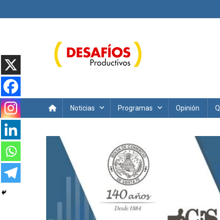
Saltar
al
contenido
Desafíos Productivos
Noticias
Programas
Opinión
Q