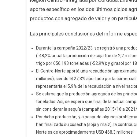
Región Centro -integrada por Córdoba, Entre Ríos
aporte específico en los dos últimos ciclos agr
productos con agregado de valor y en particular
Las principales conclusiones del informe especi
Durante la campaña 2022/23, se registró una producc
(-48,2% anual la producción de soja fue de 2,2 millo
trigo por 650.193 toneladas (-52,9%); y girasol por 1
El Centro-Norte aportó una recaudación aproximada al
millones), siendo el 27,3% aportado por la comercial
representaría el 5,9% de la recaudación a nivel nacio
Se estima que la producción agregada de los princip
toneladas. Así, se espera que final de la actual ca
sin considerar la sequía (campañas 2015/16 a 2021/
Por dicha producción, y a pesar de algunos problemas
han finalizado su cosecha (soja y maíz), la contribu
Norte es de aproximadamente U$D 468,3 millones.