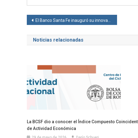
Navegación
El Banco Santa Fe inauguró su innovador centro de negocios en Santa Fe
de
Noticias relacionadas
entradas
La BCSF dio a conocer el Índice Compuesto Coinciden
de Actividad Económica
29 de mayo de 2026
Darío Schueri