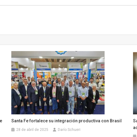
te
Santa Fe fortalece su integración productiva con Brasil
S
a
28 de abril de 2025
Darío Schueri