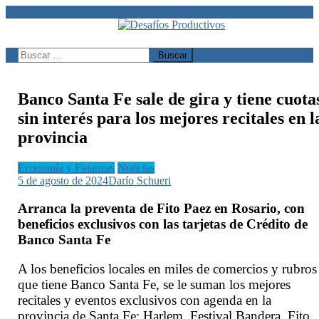
Saltar
al
contenido
Desafíos Productivos
Buscar:
Banco Santa Fe sale de gira y tiene cuota
sin interés para los mejores recitales en l
provincia
Economía y Finanzas
Noticias
5 de agosto de 2024
Darío Schueri
Arranca la preventa de Fito Paez en Rosario, con
beneficios exclusivos con las tarjetas de Crédito de
Banco Santa Fe
A los beneficios locales en miles de comercios y rubros
que tiene Banco Santa Fe, se le suman los mejores
recitales y eventos exclusivos con agenda en la
provincia de Santa Fe: Harlem, Festival Bandera, Fito