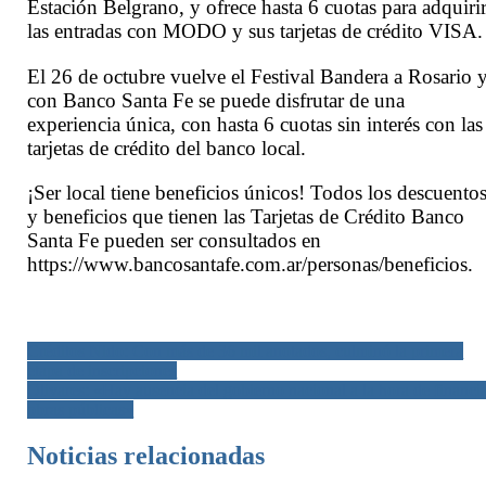
Estación Belgrano, y ofrece hasta 6 cuotas para adquiri
las entradas con MODO y sus tarjetas de crédito VISA.
El 26 de octubre vuelve el Festival Bandera a Rosario 
con Banco Santa Fe se puede disfrutar de una
experiencia única, con hasta 6 cuotas sin interés con las
tarjetas de crédito del banco local.
¡Ser local tiene beneficios únicos! Todos los descuento
y beneficios que tienen las Tarjetas de Crédito Banco
Santa Fe pueden ser consultados en
https://www.bancosantafe.com.ar/personas/beneficios.
Navegación
Créditos Nido: Con más de 36 mil anotados, culminó la primera
etapa de inscripciones
de
Olivares: «Hay ausencia del gobierno nacional a la hora de financi
entradas
obras públicas»
Noticias relacionadas