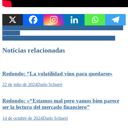
Navegación
Redondo: “La buena noticia es que el mercado cree en la baja de la
inflación”
de
Editorial Desafíos Productivos del domingo 04 de agosto 2024
entradas
Noticias relacionadas
Redondo: “La volatilidad vino para quedarse»
22 de julio de 2024
Darío Schueri
Redondo: «“Estamos mal pero vamos bien parece
ser la lectura del mercado financiero”
14 de octubre de 2024
Darío Schueri