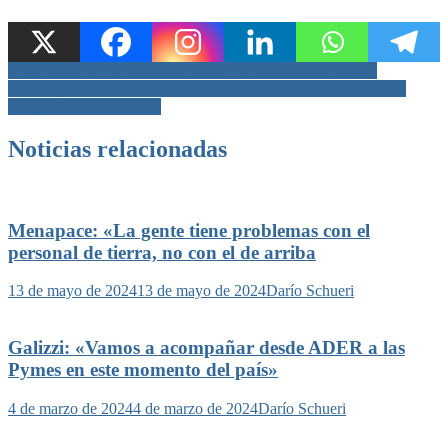
Navegación
Conversamos con el Ministro de Economía Pablo Olivares
Los periodistas que cubrimos la reforma constitucional de 1994
de
compartimos una velada
entradas
Noticias relacionadas
Menapace: «La gente tiene problemas con el
personal de tierra, no con el de arriba
13 de mayo de 2024
13 de mayo de 2024
Darío Schueri
Galizzi: «Vamos a acompañar desde ADER a las
Pymes en este momento del país»
4 de marzo de 2024
4 de marzo de 2024
Darío Schueri