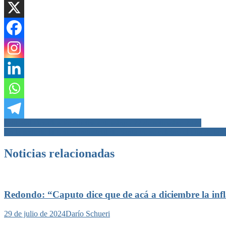
Navegación
Editorial Desafíos Productivos domingo 22 de setiembre 2024
En la sede de la Unión Industrial de Santa Fe se celebró el Día de la I
de
entradas
Noticias relacionadas
Redondo: “Caputo dice que de acá a diciembre la infla
29 de julio de 2024
Darío Schueri