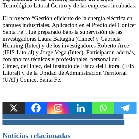
Tecnológico Litoral Centro y de las empresas incubadas.
El proyecto “Gestión eficiente de la energía eléctrica en
parques industriales. Aplicación en el Predio del Conicet
Santa Fe”, fue preparado bajo la supervisión de las
investigadoras Laura Battaglia (Cimec) y Gabriela
Henning (Intec) y de los investigadores Roberto Arce
(IFIS Litoral) y Jorge Vega (Intec). Participaron además,
con aportes técnicos y profesionales, personal del
Cimec, del Intec, del Instituto de Física del Litoral (IFIS
Litoral) y de la Unidad de Administración Territorial
(UAT) Conicet Santa Fe.
Navegación
Provincia toma el control del Centro Experimental Tacuarendí
1.400 inscriptos en el programa Entrena Argentina de Amazon
de
entradas
Noticias relacionadas