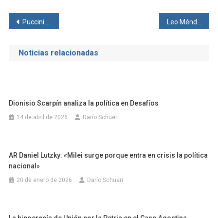
Navegación
Puccini: «Queremos potenciar la matriz productiva de la Provincia de Santa Fe»
Leo Méndez: «Es trascendente que el interior potencie regiones»
de
Noticias relacionadas
entradas
Dionisio Scarpín analiza la política en Desafíos
14 de abril de 2026
Darío Schueri
AR Daniel Lutzky: «Milei surge porque entra en crisis la política
nacional»
20 de enero de 2026
Darío Schueri