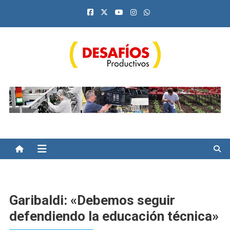
Saltar
al
contenido
Desafíos Productivos
Garibaldi: «Debemos seguir
defendiendo la educación técnica»