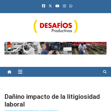
Saltar
al
contenido
Desafíos Productivos
Dañino impacto de la litigiosidad
laboral