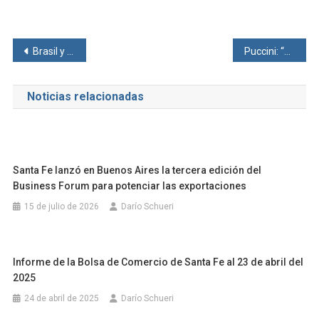
Navegación
Brasil y la inflación: posibles repercusiones en el mercado lácteo y proyecciones para 2025
Puccini: “El sector privado santafesino es innovador y apuesta al futuro”
de
Noticias relacionadas
entradas
Santa Fe lanzó en Buenos Aires la tercera edición del
Business Forum para potenciar las exportaciones
15 de julio de 2026
Darío Schueri
Informe de la Bolsa de Comercio de Santa Fe al 23 de abril del
2025
24 de abril de 2025
Darío Schueri