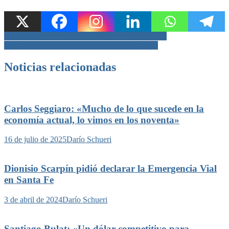
Navegación
Los desafíos de la Iglesia Católica en el Siglo XXI
Tres nuevas fechas a las efemérides de Santa Fe
de
entradas
Noticias relacionadas
Carlos Seggiaro: «Mucho de lo que sucede en la
economía actual, lo vimos en los noventa»
16 de julio de 2025
Darío Schueri
Dionisio Scarpín pidió declarar la Emergencia Vial
en Santa Fe
3 de abril de 2024
Darío Schueri
Santiago Bulat: «Un dólar competitivo para