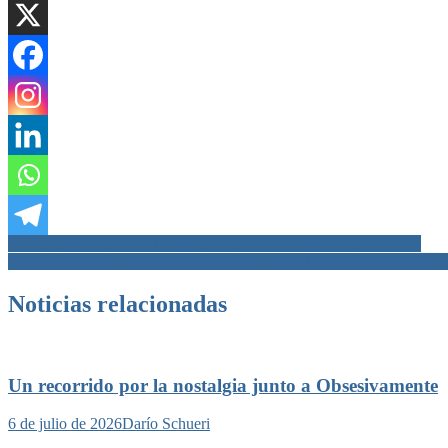
Navegación
Aeberhardt: «Santa Fe tiene todo para ser una Provincia turística»
Redondo: “Milei parece que está reescribiendo los libros de economí
de
entradas
Noticias relacionadas
Un recorrido por la nostalgia junto a Obsesivamente
6 de julio de 2026
Darío Schueri