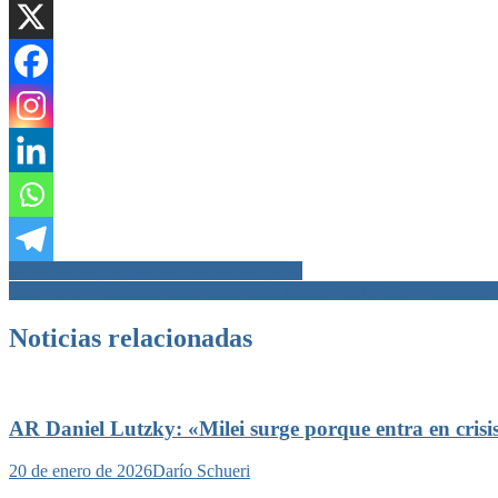
Navegación
José Corral y su Ley de Registro de ADN
Redondo: «“Está asegurado el superávit fiscal y financiero para el 20
de
entradas
Noticias relacionadas
AR Daniel Lutzky: «Milei surge porque entra en crisis
20 de enero de 2026
Darío Schueri