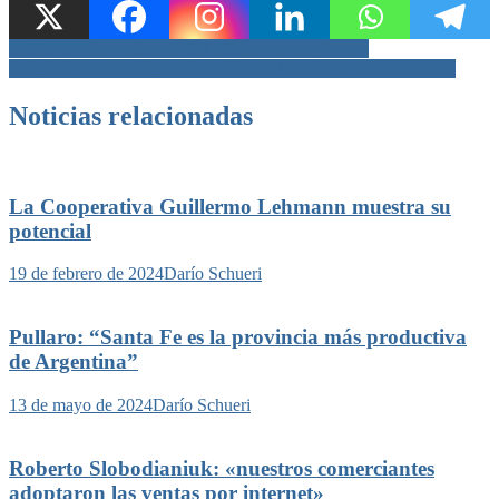
Navegación
Mántaras: «Los números del campo son negativos»
Genesini: «Los primeros seis meses del 2024 fueron durísimos»
de
entradas
Noticias relacionadas
La Cooperativa Guillermo Lehmann muestra su
potencial
19 de febrero de 2024
Darío Schueri
Pullaro: “Santa Fe es la provincia más productiva
de Argentina”
13 de mayo de 2024
Darío Schueri
Roberto Slobodianiuk: «nuestros comerciantes
adoptaron las ventas por internet»