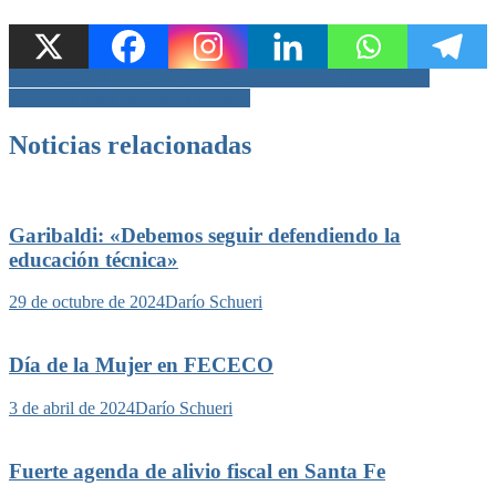
Navegación
Mántaras: «El productor agropecuario incorpora tecnología»
¿Cómo alimentarnos en el verano?
de
entradas
Noticias relacionadas
Garibaldi: «Debemos seguir defendiendo la
educación técnica»
29 de octubre de 2024
Darío Schueri
Día de la Mujer en FECECO
3 de abril de 2024
Darío Schueri
Fuerte agenda de alivio fiscal en Santa Fe