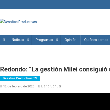
Saltar
al
contenido
Desafíos Productivos
Noticias
Programas
Opinión
Quiénes somos
Redondo: “La gestión Milei consiguió 
Desafíos Productivos TV
Darío Schueri
12 de febrero de 2025