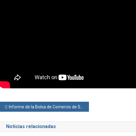
Navegación
Informe de la Bolsa de Comercio de Santa Fe al 11 de febrero del 2025
de
Noticias relacionadas
entradas