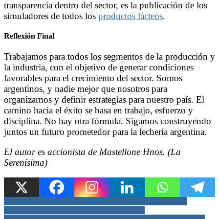
transparencia dentro del sector, es la publicación de los
simuladores de todos los
productos lácteos
.
Reflexión Final
Trabajamos para todos los segmentos de la producción y
la industria, con el objetivo de generar condiciones
favorables para el crecimiento del sector. Somos
argentinos, y nadie mejor que nosotros para
organizarnos y definir estrategias para nuestro país. El
camino hacia el éxito se basa en trabajo, esfuerzo y
disciplina. No hay otra fórmula. Sigamos construyendo
juntos un futuro prometedor para la lechería argentina.
El autor es accionista de Mastellone Hnos. (La
Serenísima)
Navegación
La provincia de Santa Fe abre una nueva convocatoria para
financiar proyectos de investigación orientada
de
Pullaro arranco su campaña a pura licitaciones y renovación de la