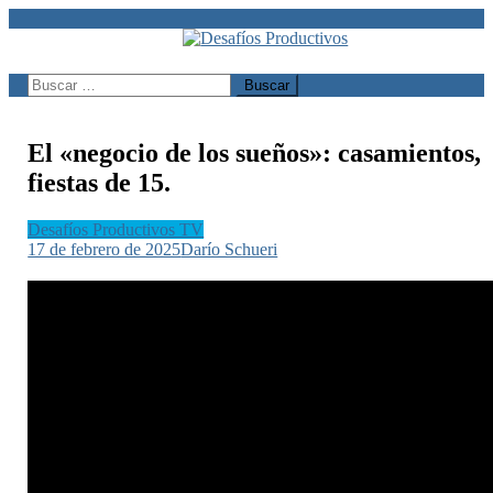
Saltar
al
contenido
Desafíos Productivos
Buscar:
El «negocio de los sueños»: casamientos,
fiestas de 15.
Desafíos Productivos TV
17 de febrero de 2025
Darío Schueri