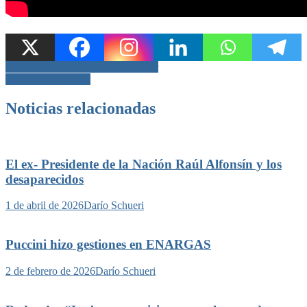
Navegación
Leo Méndez y la economía circular
¿Qué es el ECAM?
de
entradas
Noticias relacionadas
El ex- Presidente de la Nación Raúl Alfonsín y los
desaparecidos
1 de abril de 2026
Darío Schueri
Puccini hizo gestiones en ENARGAS
2 de febrero de 2026
Darío Schueri