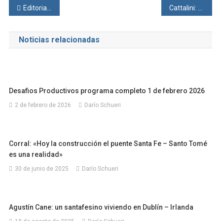
Navegación
Editorial programa domingo 02 de marzo de 2025
Cattalini: «Es inadmisible nombrar Jueces para la Corte por decreto
de
Noticias relacionadas
entradas
Desafios Productivos programa completo 1 de febrero 2026
2 de febrero de 2026
Darío Schueri
Corral: «Hoy la construcción el puente Santa Fe – Santo Tomé
es una realidad»
30 de junio de 2025
Darío Schueri
Agustín Cane: un santafesino viviendo en Dublín – Irlanda