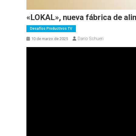
«LOKAL», nueva fábrica de al
Desafíos Productivos TV
Darío Schueri
10 de marzo de 2025