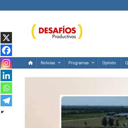
Saltar
al
contenido
Desafíos Productivos
Noticias
Programas
Opinión
Q