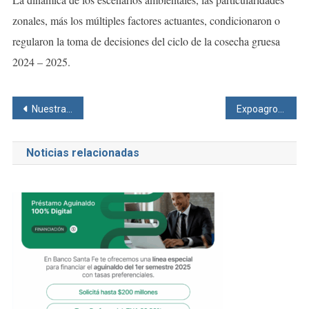
zonales, más los múltiples factores actuantes, condicionaron o
regularon la toma de decisiones del ciclo de la cosecha gruesa
2024 – 2025.
Navegación
Nuestra reflexión sobre la edad de imputabilidad de los menores
Expoagro: Santa Fe invierte $ 2.400 millones en proyectos de innovación y desarrollo
de
Noticias relacionadas
entradas