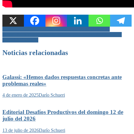
Navegación
Editorial Desafíos Productivos domingo 06 de abril 2025
Pullaro habilitó la nueva iluminación en la Circunvalación de la
de
ciudad de Santa Fe
entradas
Noticias relacionadas
Galassi: «Hemos dados respuestas concretas ante
problemas reales»
4 de enero de 2025
Darío Schueri
Editorial Desafíos Productivos del domingo 12 de
julio del 2026
13 de julio de 2026
Darío Schueri