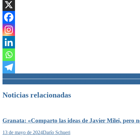
Navegación
Redondo: “Los datos de inflación de marzo y abril no son alentadores
Proyectos de Ciencia y Tecnología en Red: 12 iniciativas recibieron su
de
entradas
Noticias relacionadas
Granata: «Comparto las ideas de Javier Milei, pero 
13 de mayo de 2024
Darío Schueri