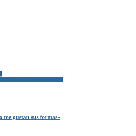
”
s certificaciones de adjudicación
no me gustan sus formas»