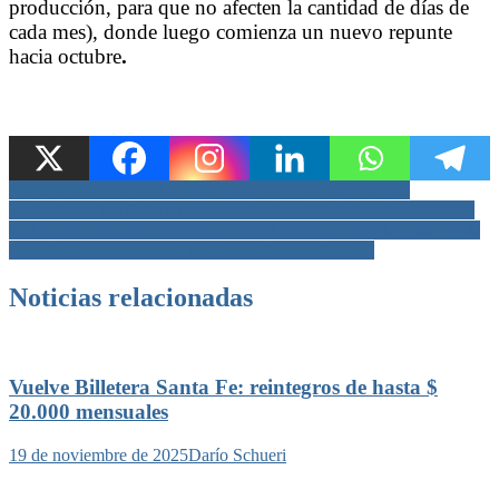
producción, para que no afecten la cantidad de días de
cada mes), donde luego comienza un nuevo repunte
hacia octubre
.
Navegación
Prosumidores: en TodoLáctea, Provincia mostró casos de
productores que llegaron a ahorrar hasta 70 % del costo energético
de
Pullaro destacó “la puesta en valor del conocimiento, la ciencia y la
entradas
tecnología para potenciar nuestra matriz productiva”
Noticias relacionadas
Vuelve Billetera Santa Fe: reintegros de hasta $
20.000 mensuales
19 de noviembre de 2025
Darío Schueri