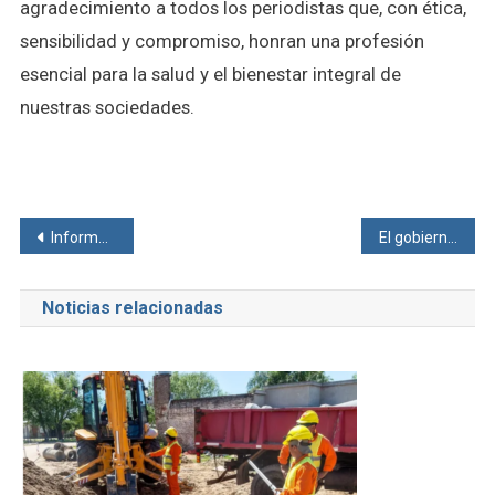
agradecimiento a todos los periodistas que, con ética,
sensibilidad y compromiso, honran una profesión
esencial para la salud y el bienestar integral de
nuestras sociedades.
Navegación
Informe de la Bolsa de Comercio de Santa Fe al 3 de junio del 2025
El gobierno nacional lanza la tercera etapa de la red federal de concesiones y convoca a audiencias públicas
de
Noticias relacionadas
entradas