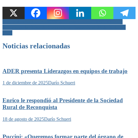
Navegación
Editorial Desafíos Productivos Domingo 22 de junio del 2025
Informe de la Bolsa de Comercio de Santa Fe al 24 de junio del
de
2025
entradas
Noticias relacionadas
ADER presenta Liderazgos en equipos de trabajo
1 de diciembre de 2025
Darío Schueri
Enrico le respondió al Presidente de la Sociedad
Rural de Reconquista
18 de agosto de 2025
Darío Schueri
Puccini: «Queremos formar parte del órgano de