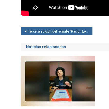
Navegación
Tercera edición del remate “Pasión Lechera” de la Cooperativa Guillermo Lehmann
de
Noticias relacionadas
entradas