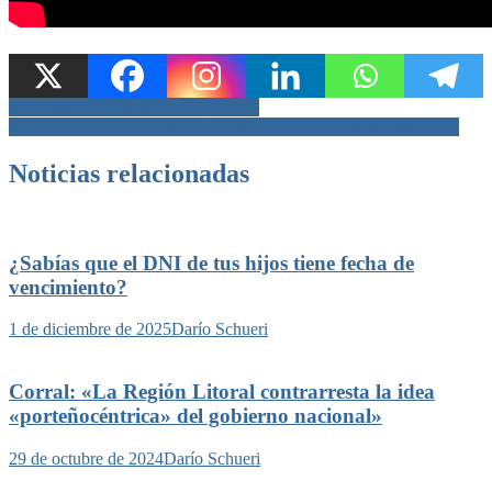
Navegación
Mirabella y las retenciones agrícolas
Redondo: “La semana no fue mala; hubo buen dato de inflación”
de
entradas
Noticias relacionadas
¿Sabías que el DNI de tus hijos tiene fecha de
vencimiento?
1 de diciembre de 2025
Darío Schueri
Corral: «La Región Litoral contrarresta la idea
«porteñocéntrica» del gobierno nacional»
29 de octubre de 2024
Darío Schueri