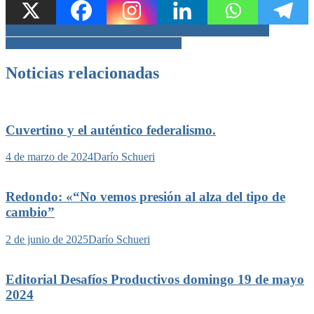
Navegación
Editorial Desafíos Productivos Domingo 03 de agosto 2025
Garibaldi y las autonomías municipales.
de
entradas
Noticias relacionadas
Cuvertino y el auténtico federalismo.
4 de marzo de 2024
Darío Schueri
Redondo: «“No vemos presión al alza del tipo de
cambio”
2 de junio de 2025
Darío Schueri
Editorial Desafíos Productivos domingo 19 de mayo
2024