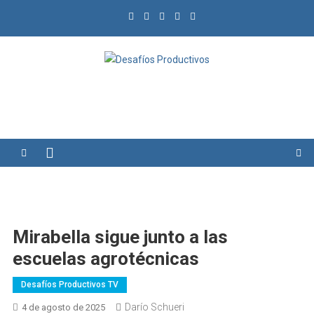
Saltar
al
contenido
Desafíos Productivos
Mirabella sigue junto a las
escuelas agrotécnicas
Desafíos Productivos TV
Darío Schueri
4 de agosto de 2025