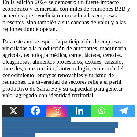
En la edición 2024 se demostró un fuerte impacto
económico y comercial, con miles de reuniones B2B y
acuerdos que beneficiaron no solo a las empresas
presentes, sino también a sus cadenas de valor y a las
regiones donde operan.
Para este año se espera la participación de empresas
vinculadas a la producción de autopartes, maquinaria
agrícola, tecnología médica, carne, lácteos, cereales,
oleaginosas, alimentos procesados, textiles, calzado,
muebles, construcción, biotecnología, economía del
conocimiento, energías renovables y turismo de
reuniones. La diversidad de sectores refleja el perfil
productivo de Santa Fe y su capacidad para generar
valor agregado con identidad territorial
Navegación
Reforma constitucional en campaña
Santa Fe impulsa el futuro productivo del país: 83 proyectos
de
presentados y 2 representantes en un concurso nacional de
emprendimientos