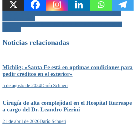
Navegación
Laguna Paiva recibió un terreno ferroviario para consolidar su
Parque Industrial
de
La Cooperativa Guillermo Lehmann llevó a cabo su Asamblea
entradas
Ordinaria
Noticias relacionadas
Michlig: «Santa Fe está en optimas condiciones para
pedir créditos en el exterior»
5 de agosto de 2024
Darío Schueri
Cirugía de alta complejidad en el Hospital Iturraspe
a cargo del Dr. Leandro Pierini
21 de abril de 2026
Darío Schueri