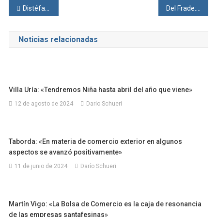
Navegación
Distéfano y la relación con EEUU
Del Frade: «la reforma laboral es la legitimación de la explotación laboral»
de
Noticias relacionadas
entradas
Villa Uría: «Tendremos Niña hasta abril del año que viene»
12 de agosto de 2024
Darío Schueri
Taborda: «En materia de comercio exterior en algunos
aspectos se avanzó positivamente»
11 de junio de 2024
Darío Schueri
Martín Vigo: «La Bolsa de Comercio es la caja de resonancia
de las empresas santafesinas»