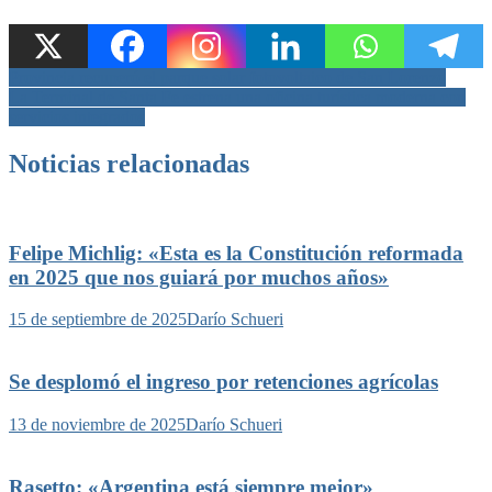
Navegación
Provincia recuperó el parque solar fotovoltaico de San Lorenzo
La Terminal de Santa Fe estrena una oficina turística moderna con
de
servicios integrados
entradas
Noticias relacionadas
Felipe Michlig: «Esta es la Constitución reformada
en 2025 que nos guiará por muchos años»
15 de septiembre de 2025
Darío Schueri
Se desplomó el ingreso por retenciones agrícolas
13 de noviembre de 2025
Darío Schueri
Rasetto: «Argentina está siempre mejor»