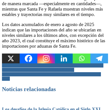
de manera marcada —especialmente en cantidades—,
mientras que Santa Fe y Rafaela muestran niveles más
estables y trayectorias muy similares en el tiempo.
Los datos acumulados de enero a agosto de 2025
indican que las importaciones del año se ubicarían en
niveles similares a los últimos años, con excepción del
año 2023, el cual constituye el máximo histórico de las
importaciones por aduanas de Santa Fe.
Navegación
Se efectivizaron los primeros pagos acordados en la propuesta de
Cramdown homologada para Vicentin S.A.I.C
de
Informe de la Bolsa de Comercio de Santa Fe al 20 de enero del
entradas
2026
Noticias relacionadas
Los desafíos de la Iglesia Católica en el Siglo XXI