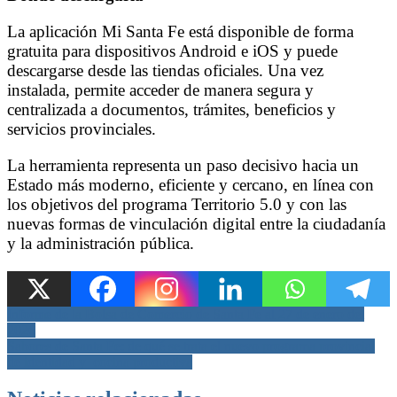
La aplicación Mi Santa Fe está disponible de forma
gratuita para dispositivos Android e iOS y puede
descargarse desde las tiendas oficiales. Una vez
instalada, permite acceder de manera segura y
centralizada a documentos, trámites, beneficios y
servicios provinciales.
La herramienta representa un paso decisivo hacia un
Estado más moderno, eficiente y cercano, en línea con
los objetivos del programa Territorio 5.0 y con las
nuevas formas de vinculación digital entre la ciudadanía
y la administración pública.
Navegación
Informe de la Bolsa de Comercio de Santa Fe al 27 de enero del
2026
de
Sabores de Santa Fe: de qué se trata el nuevo programa provincial
entradas
de identidad y cocina productiva