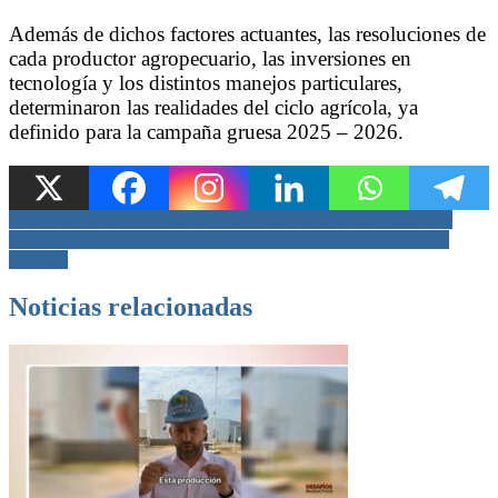
Además de dichos factores actuantes, las resoluciones de
cada productor agropecuario, las inversiones en
tecnología y los distintos manejos particulares,
determinaron las realidades del ciclo agrícola, ya
definido para la campaña gruesa 2025 – 2026.
Navegación
Editorial Desafíos Productivos domingo 08 de febrero del 2026
Ruta 11: Scarpin presentó pruebas ante la Justicia y pidió obras
de
urgentes
entradas
Noticias relacionadas