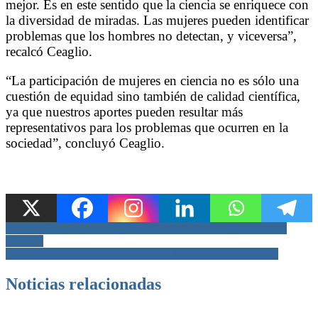
mejor. Es en este sentido que la ciencia se enriquece con
la diversidad de miradas. Las mujeres pueden identificar
problemas que los hombres no detectan, y viceversa”,
recalcó Ceaglio.
“La participación de mujeres en ciencia no es sólo una
cuestión de equidad sino también de calidad científica,
ya que nuestros aportes pueden resultar más
representativos para los problemas que ocurren en la
sociedad”, concluyó Ceaglio.
Navegación
Ruta 11: Scarpin presentó pruebas ante la Justicia y pidió obras
urgentes
de
Desafios Productivos programa completo 15 de febrero 2026
entradas
Noticias relacionadas