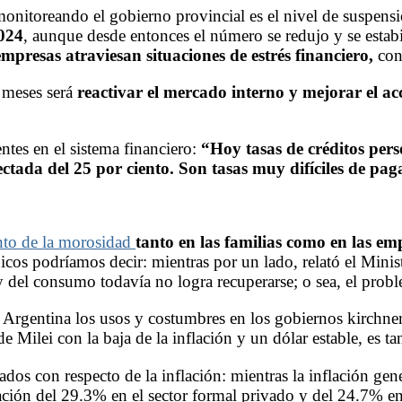
onitoreando el gobierno provincial es el nivel de suspensi
2024
, aunque desde entonces el número se redujo y se estab
empresas atraviesan situaciones de estrés financiero
,
con
 meses será
reactivar el mercado interno y mejorar el ac
entes en el sistema financiero:
“Hoy tasas de créditos pers
ctada del 25 por ciento. Son tasas muy difíciles de pag
to de la morosidad
tanto en las familias como en las em
os podríamos decir: mientras por un lado, relató el Minist
 y del consumo todavía no logra recuperarse; o sea, el prob
Argentina los usos y costumbres en los gobiernos kirchneri
 Milei con la baja de la inflación y un dólar estable, es ta
sados con respecto de la inflación: mientras la inflación ge
ción del 29.3% en el sector formal privado y del 24.7% en 