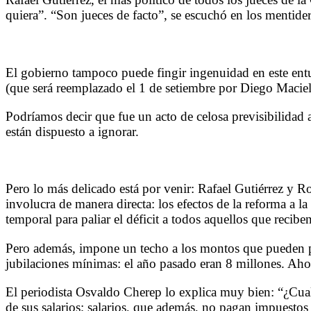
quiera”. “Son jueces de facto”, se escuchó en los mentider
El gobierno tampoco puede fingir ingenuidad en este entue
(que será reemplazado el 1 de setiembre por Diego Maciel
Podríamos decir que fue un acto de celosa previsibilidad 
están dispuesto a ignorar.
Pero lo más delicado está por venir: Rafael Gutiérrez y R
involucra de manera directa: los efectos de la reforma a l
temporal para paliar el déficit a todos aquellos que recibe
Pero además, impone un techo a los montos que pueden per
jubilaciones mínimas: el año pasado eran 8 millones. Ahor
El periodista Osvaldo Cherep lo explica muy bien: “¿Cual e
de sus salarios; salarios, que además, no pagan impuestos 