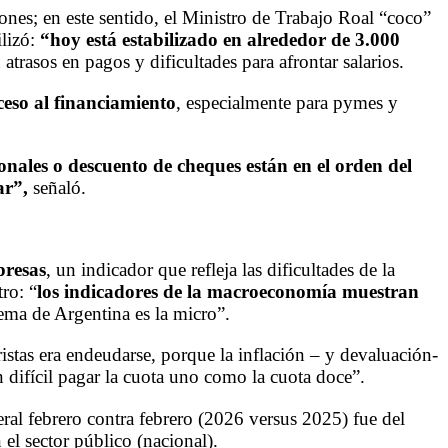
ones; en este sentido, el Ministro de Trabajo Roal “coco”
ilizó:
“hoy está estabilizado en alrededor de 3.000
 atrasos en pagos y dificultades para afrontar salarios.
ceso al financiamiento
, especialmente para pymes y
onales o descuento de cheques están en el orden del
ar”
,
señaló.
presas
, un indicador que refleja las dificultades de la
ro: “
los indicadores de la macroeconomía muestran
lema de Argentina es la micro”.
stas era endeudarse, porque la inflación – y devaluación-
n difícil pagar la cuota uno como la cuota doce”.
neral febrero contra febrero (2026 versus 2025) fue del
el sector público (nacional).