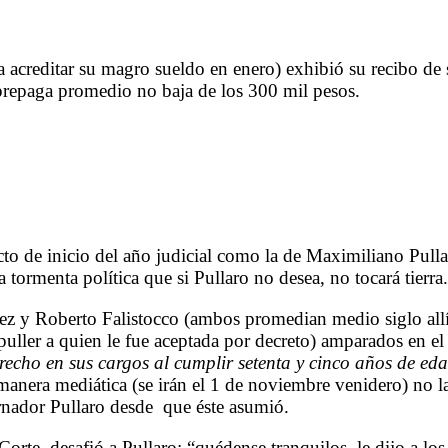
 acreditar su magro sueldo en enero) exhibió su recibo de s
prepaga promedio no baja de los 300 mil pesos.
cto de inicio del año judicial como la de Maximiliano Pull
a tormenta política que si Pullaro no desea, no tocará tierra.
rez y Roberto Falistocco (ambos promedian medio siglo allí
ller a quien le fue aceptada por decreto) amparados en el 
recho en sus cargos al cumplir setenta y cinco años de ed
 manera mediática (se irán el 1 de noviembre venidero) no l
rnador Pullaro desde que éste asumió.
 Corte, desafió a Pullaro: “quédense tranquilos, le dijo a l