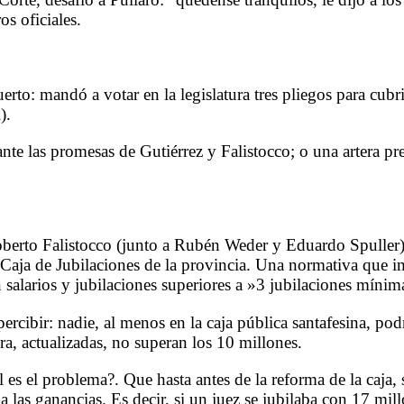
os oficiales.
rto: mandó a votar en la legislatura tres pliegos para cubri
).
ante las promesas de Gutiérrez y Falistocco; o una artera p
oberto Falistocco (junto a Rubén Weder y Eduardo Spuller) 
a Caja de Jubilaciones de la provincia. Una normativa que i
n salarios y jubilaciones superiores a »3 jubilaciones mínim
cibir: nadie, al menos en la caja pública santafesina, pod
a, actualizadas, no superan los 10 millones.
s el problema?. Que hasta antes de la reforma de la caja, s
a las ganancias. Es decir, si un juez se jubilaba con 17 mi