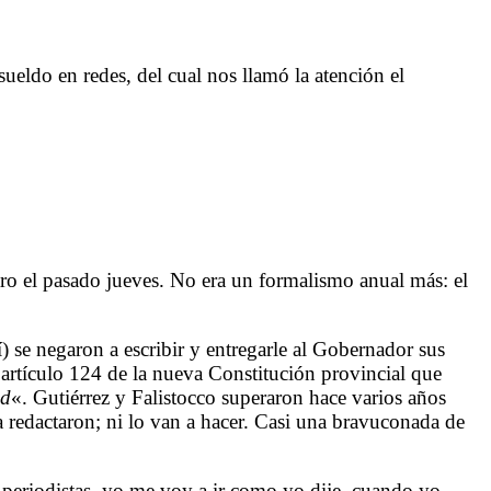
ueldo en redes, del cual nos llamó la atención el
aro el pasado jueves. No era un formalismo anual más: el
) se negaron a escribir y entregarle al Gobernador sus
artículo 124 de la nueva Constitución provincial que
ad
«. Gutiérrez y Falistocco superaron hace varios años
a redactaron; ni lo van a hacer. Casi una bravuconada de
os periodistas, yo me voy a ir como yo dije, cuando yo