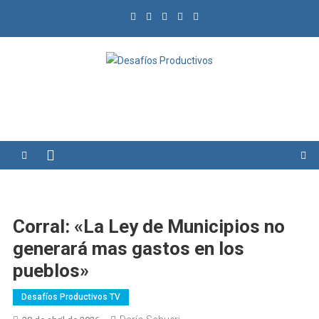
Saltar
al
contenido
Desafíos Productivos
Corral: «La Ley de Municipios no
generará mas gastos en los
pueblos»
Desafíos Productivos TV