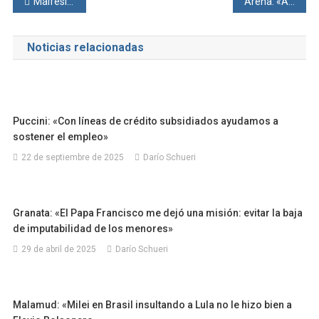
Navegación
Malfesi: «Me preocupa la aplicación de la Ley de Municipios»
Arena: «Ahora viene el debate electoral»
de
Noticias relacionadas
entradas
Puccini: «Con líneas de crédito subsidiados ayudamos a
sostener el empleo»
22 de septiembre de 2025
Darío Schueri
Granata: «El Papa Francisco me dejó una misión: evitar la baja
de imputabilidad de los menores»
29 de abril de 2025
Darío Schueri
Malamud: «Milei en Brasil insultando a Lula no le hizo bien a