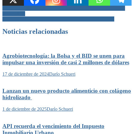
Navegación
Blanco: «Santa Fe tiene todo para ser la Provincia de las energías
renovables»
de
Desafios Productivos programa completo 10 de mayo 2026
entradas
Noticias relacionadas
Agrobiotecnología: la Bolsa y el BID se unen para
impulsar una inversión de casi 2 millones de dólares
17 de diciembre de 2024
Darío Schueri
Lanzan un nuevo producto alimenticio con colágeno
hidrolizado
1 de diciembre de 2025
Darío Schueri
API recuerda el vencimiento del Impuesto
Inmobiliario Urbano