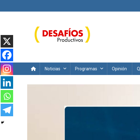
Saltar
al
contenido
Desafíos Productivos
Noticias
Programas
Opinión
Q