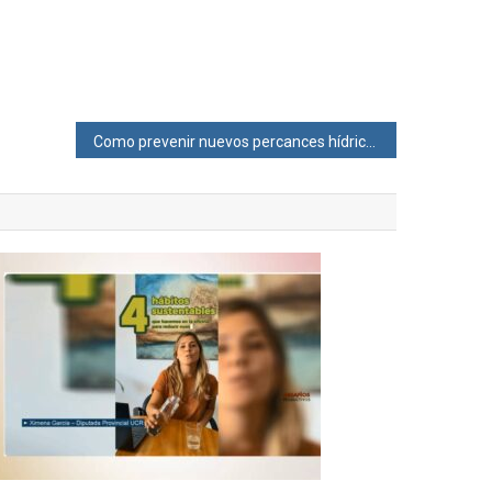
Como prevenir nuevos percances hídricos en el Departamento 9 de Julio