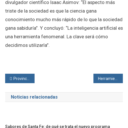
divulgador científico Isaac Asimov: “El aspecto más
triste de la sociedad es que la ciencia gana
conocimiento mucho más rápido de lo que la sociedad
gana sabiduría”. Y concluyó: “La inteligencia artificial es
una herramienta fenomenal. La clave será cómo
decidimos utilizarla”.
Navegación
Provincia destina más de $ 3.200 millones para sostener e impulsar a los sectores productivos santafesinos
Herramientas de gestión empresaria: del dato a la estrategia para surfear el “Contexto Milei”
de
Noticias relacionadas
entradas
Sabores de Santa Fe: de qué se trata el nuevo programa