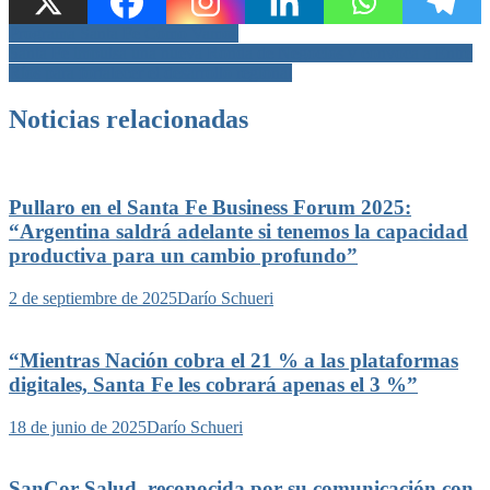
Navegación
Programa Santa Fe Cómo Vamos
Santa Fe impulsa una nueva Ronda de Negocios y convoca a Entre
de
Ríos para fortalecer el desarrollo regional
entradas
Noticias relacionadas
Pullaro en el Santa Fe Business Forum 2025:
“Argentina saldrá adelante si tenemos la capacidad
productiva para un cambio profundo”
2 de septiembre de 2025
Darío Schueri
“Mientras Nación cobra el 21 % a las plataformas
digitales, Santa Fe les cobrará apenas el 3 %”
18 de junio de 2025
Darío Schueri
SanCor Salud, reconocida por su comunicación con