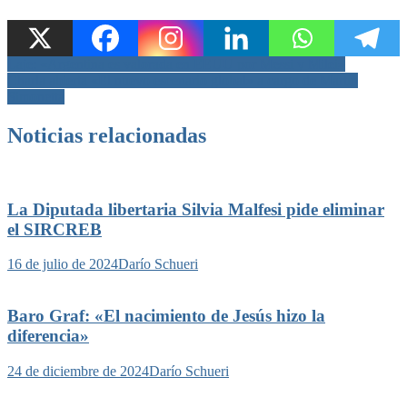
Navegación
Laje: «Argentina es valorada en EEUU por Messi y Milei»
Charla abierta «El nuevo escenario global» a cargo de Martín
de
Simonetta
entradas
Noticias relacionadas
La Diputada libertaria Silvia Malfesi pide eliminar
el SIRCREB
16 de julio de 2024
Darío Schueri
Baro Graf: «El nacimiento de Jesús hizo la
diferencia»
24 de diciembre de 2024
Darío Schueri