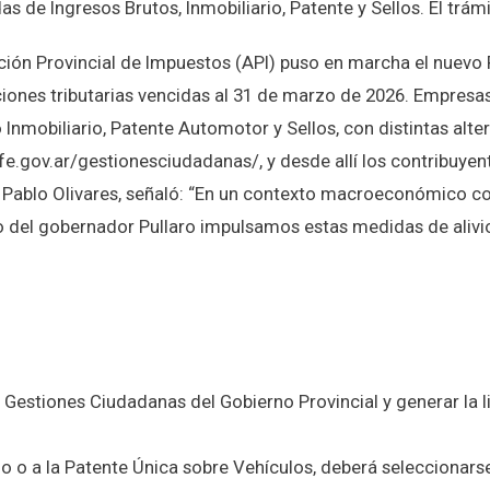
 de Ingresos Brutos, Inmobiliario, Patente y Sellos. El trámi
ración Provincial de Impuestos (API) puso en marcha el nuevo
ciones tributarias vencidas al 31 de marzo de 2026. Empresas
Inmobiliario, Patente Automotor y Sellos, con distintas alter
e.gov.ar/gestionesciudadanas/, y desde allí los contribuyent
a, Pablo Olivares, señaló: “En un contexto macroeconómico c
do del gobernador Pullaro impulsamos estas medidas de alivi
 de Gestiones Ciudadanas del Gobierno Provincial y generar l
io o a la Patente Única sobre Vehículos, deberá seleccionarse